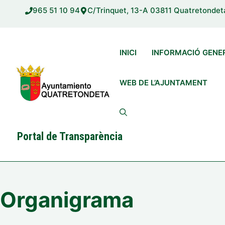
Vés
965 51 10 94
C/Trinquet, 13-A 03811 Quatretondet
al
contingut
INICI
INFORMACIÓ GENE
WEB DE L’AJUNTAMENT
Portal de Transparència
Organigrama