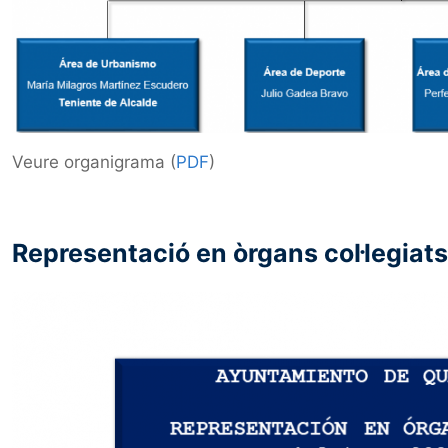
Veure organigrama (
PDF
)
Representació en òrgans col·legiats