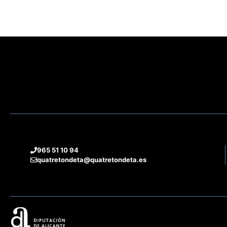
965 51 10 94
quatretondeta@quatretondeta.es