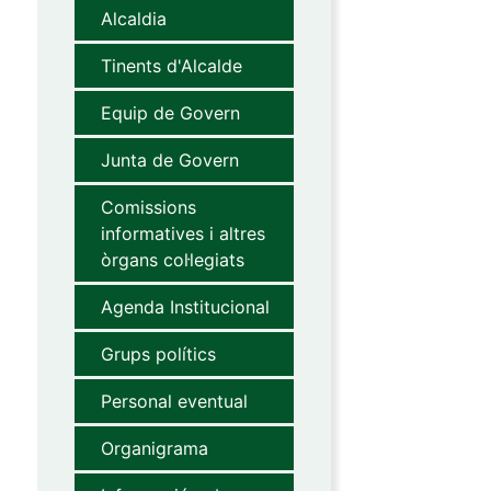
Alcaldia
Tinents d'Alcalde
Equip de Govern
Junta de Govern
Comissions
informatives i altres
òrgans col·legiats
Agenda Institucional
Grups polítics
Personal eventual
Organigrama