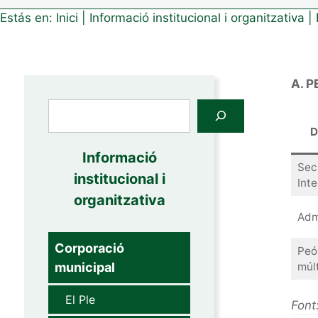
Estás en:
Inici
|
Informació institucional i organitzativa
|
A. 
Cerca
D
Informació
Sec
institucional i
Int
organitzativa
Adm
Corporació
Peó
municipal
múlt
El Ple
Font