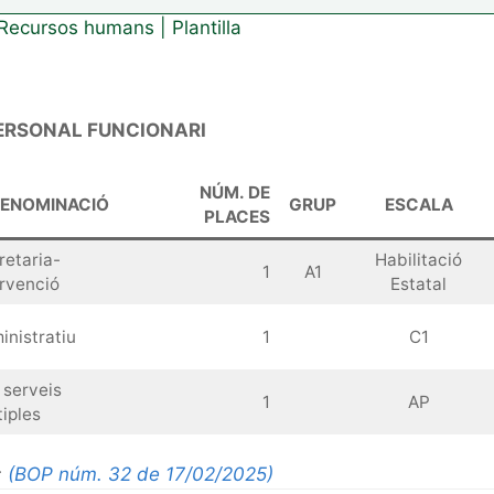
Recursos humans
|
Plantilla
PERSONAL FUNCIONARI
NÚM. DE
ENOMINACIÓ
GRUP
ESCALA
PLACES
retaria-
Habilitació
1
A1
ervenció
Estatal
inistratiu
1
C1
 serveis
1
AP
iples
:
(BOP núm. 32 de 17/02/2025)