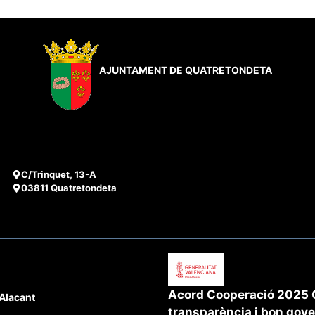
AJUNTAMENT DE QUATRETONDETA
C/Trinquet, 13-A
03811 Quatretondeta
Acord Cooperació 2025 G
'Alacant
transparència i bon gov