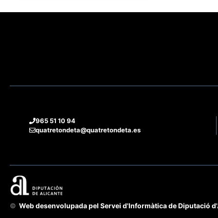
965 51 10 94
quatretondeta@quatretondeta.es
©
Web desenvolupada pel Servei d'Informàtica de Diputació d