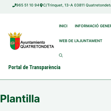
Vés
965 51 10 94
C/Trinquet, 13-A 03811 Quatretondet
al
contingut
INICI
INFORMACIÓ GENE
WEB DE L’AJUNTAMENT
Portal de Transparència
Plantilla