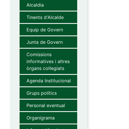
Alcaldia
Tinents d'Alcalde
Equip de Govern
Junta de Govern
Comissions
informatives i altres
òrgans col·legiats
Agenda Institucional
Grups polítics
Personal eventual
Organigrama