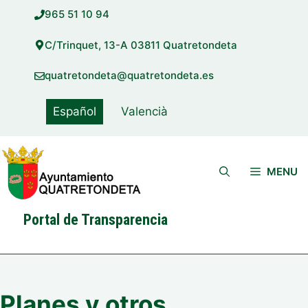
Saltar
965 51 10 94
al
contenido
C/Trinquet, 13-A 03811 Quatretondeta
quatretondeta@quatretondeta.es
Español
Valencià
MENU
Portal de Transparencia
Planes y otros