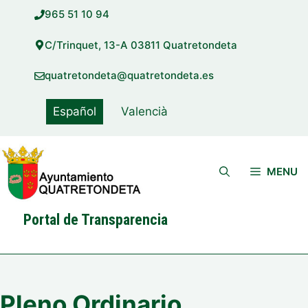
Saltar
965 51 10 94
al
contenido
C/Trinquet, 13-A 03811 Quatretondeta
quatretondeta@quatretondeta.es
Español
Valencià
MENU
Portal de Transparencia
Pleno Ordinario