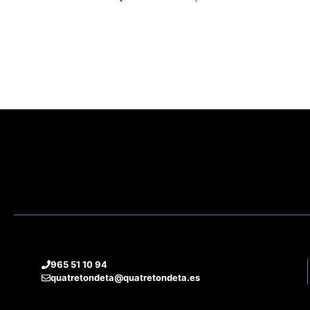
965 51 10 94
quatretondeta@quatretondeta.es