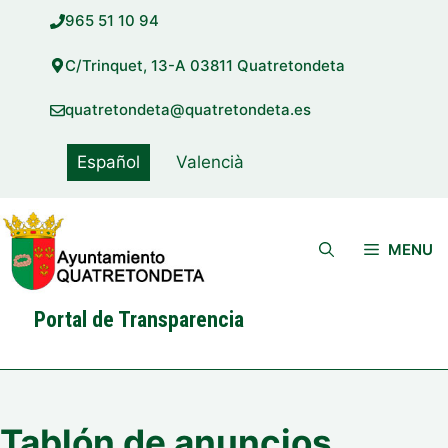
Saltar
965 51 10 94
al
contenido
C/Trinquet, 13-A 03811 Quatretondeta
quatretondeta@quatretondeta.es
Español
Valencià
MENU
Portal de Transparencia
Tablón de anuncios