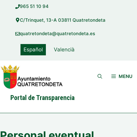
Saltar
965 51 10 94
al
contenido
C/Trinquet, 13-A 03811 Quatretondeta
quatretondeta@quatretondeta.es
Español
Valencià
MENU
Portal de Transparencia
Personal eventual