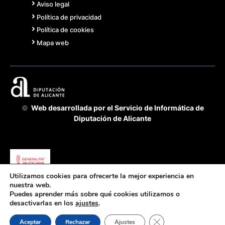
Aviso legal
Política de privacidad
Política de cookies
Mapa web
©
Web desarrollada por el Servicio de Informática de
Diputación de Alicante
Utilizamos cookies para ofrecerte la mejor experiencia en
Acuerdo Cooperación 2025 GVA-Diputación
nuestra web.
Alicante - fomento de la transparencia y buen
Puedes aprender más sobre qué cookies utilizamos o
desactivarlas en los
ajustes
.
gobierno
Cerrar el banner de 
Aceptar
Rechazar
Ajustes